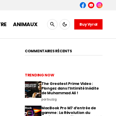
TRE
ANIMAUX
Buy Vyral
COMMENTAIRES RÉCENTS
TRENDING NOW
The Greatest Prime Video :
Plongez dans l’Intimité Inédite
de Muhammad Ali !
par buzzg
MacBook Pro M7 d’entrée de
gamme : La Révolution du