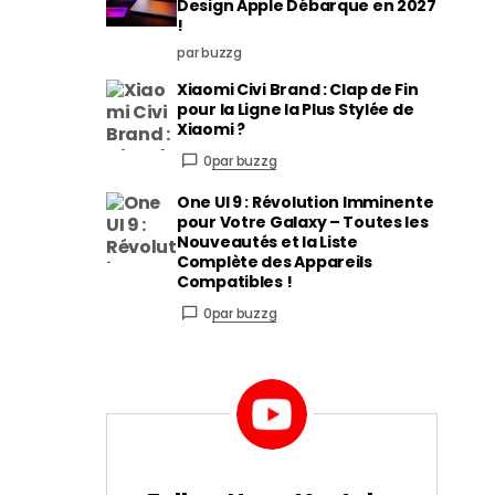
Design Apple Débarque en 2027
!
par buzzg
Xiaomi Civi Brand : Clap de Fin
pour la Ligne la Plus Stylée de
Xiaomi ?
0
par buzzg
One UI 9 : Révolution Imminente
pour Votre Galaxy – Toutes les
Nouveautés et la Liste
Complète des Appareils
Compatibles !
0
par buzzg