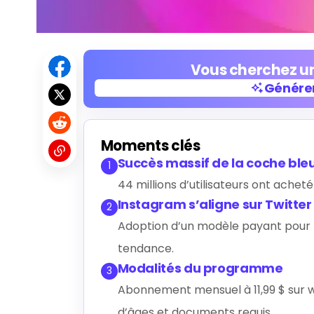
Vous cherchez un
Générer
Générer
Moments clés
Succès massif de la coche bl
1
44 millions d’utilisateurs ont acheté
Instagram s’aligne sur Twitter
2
Adoption d’un modèle payant pour la
tendance.
Modalités du programme
3
Abonnement mensuel à 11,99 $ sur we
d’âges et documents requis.