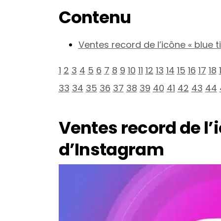
Contenu
Ventes record de l’icône « blue t
1
2
3
4
5
6
7
8
9
10
11
12
13
14
15
16
17
18
33
34
35
36
37
38
39
40
41
42
43
44
Ventes record de l’i
d’Instagram