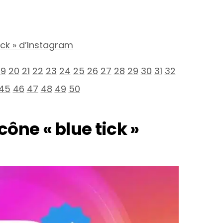
ick » d’Instagram
19
20
21
22
23
24
25
26
27
28
29
30
31
32
45
46
47
48
49
50
cône « blue tick »