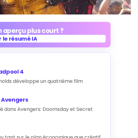
 aperçu plus court ?
 le résumé IA
 le résumé IA
eadpool 4
ynolds développe un quatrième film
s Avengers
clé dans Avengers: Doomsday et Secret
y tant sur le plan économique que créatif.