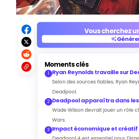
Vous cherchez un
Générer
Générer
Moments clés
Ryan Reynolds travaille sur D
1
Selon des sources fiables, Ryan Re
Deadpool.
Deadpool apparaîtra dans le
2
Wade Wilson devrait jouer un rôle 
Wars.
Impact économique et créatif
3
Deadpool 4 est essentiel pour Disne