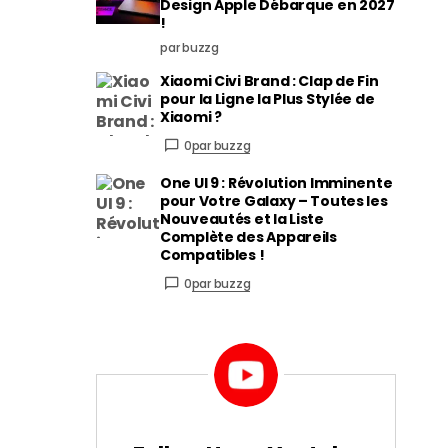
Design Apple Débarque en 2027
!
par buzzg
Xiaomi Civi Brand : Clap de Fin
pour la Ligne la Plus Stylée de
Xiaomi ?
0
par buzzg
One UI 9 : Révolution Imminente
pour Votre Galaxy – Toutes les
Nouveautés et la Liste
Complète des Appareils
Compatibles !
0
par buzzg