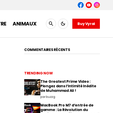
TRE
ANIMAUX
Buy Vyral
COMMENTAIRES RÉCENTS
TRENDING NOW
The Greatest Prime Video :
Plongez dans l’Intimité Inédite
de Muhammad Ali !
par buzzg
MacBook Pro M7 d’entrée de
gamme : La Révolution du