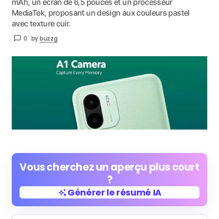
mAh, un écran de 6,5 pouces et un processeur
MediaTek, proposant un design aux couleurs pastel
avec texture cuir.
0
by
buzzg
Vous cherchez un aperçu plus court
?
Générer le résumé IA