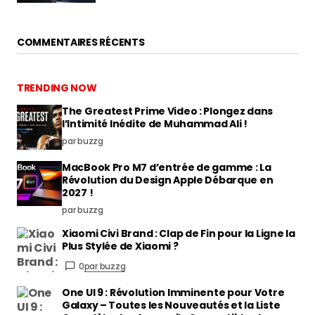
COMMENTAIRES RÉCENTS
TRENDING NOW
The Greatest Prime Video : Plongez dans
l’Intimité Inédite de Muhammad Ali !
par buzzg
MacBook Pro M7 d’entrée de gamme : La
Révolution du Design Apple Débarque en
2027 !
par buzzg
Xiaomi Civi Brand : Clap de Fin pour la Ligne la
Plus Stylée de Xiaomi ?
0
par buzzg
One UI 9 : Révolution Imminente pour Votre
Galaxy – Toutes les Nouveautés et la Liste