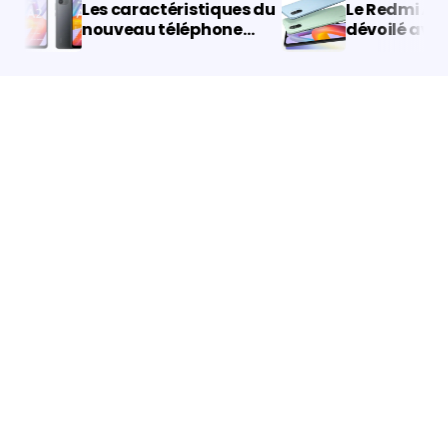
Les caractéristiques du
Le Redmi A2 s’
nouveau téléphone
dévoilé avant 
économique Redmi A2
lancement
de Xiaomi sont
maintenant connues.