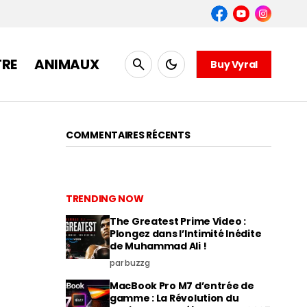
TRE
ANIMAUX
Buy Vyral
COMMENTAIRES RÉCENTS
TRENDING NOW
The Greatest Prime Video :
Plongez dans l’Intimité Inédite
de Muhammad Ali !
par buzzg
MacBook Pro M7 d’entrée de
gamme : La Révolution du