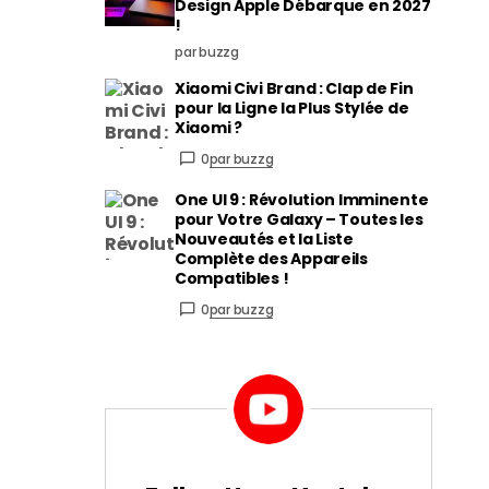
Design Apple Débarque en 2027
!
par buzzg
Xiaomi Civi Brand : Clap de Fin
pour la Ligne la Plus Stylée de
Xiaomi ?
0
par buzzg
One UI 9 : Révolution Imminente
pour Votre Galaxy – Toutes les
Nouveautés et la Liste
Complète des Appareils
Compatibles !
0
par buzzg