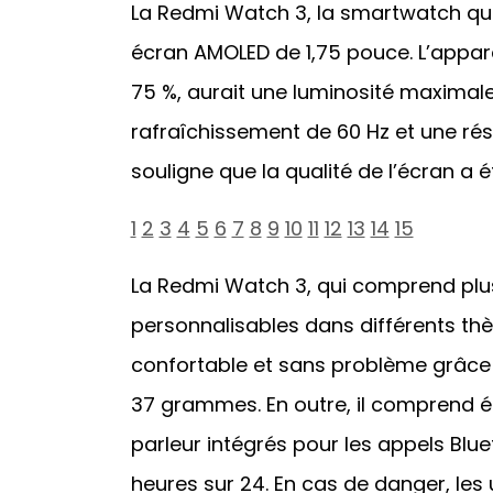
La Redmi Watch 3, la smartwatch qui
écran AMOLED de 1,75 pouce. L’appare
75 %, aurait une luminosité maximale
rafraîchissement de 60 Hz et une réso
souligne que la qualité de l’écran a
1
2
3
4
5
6
7
8
9
10
11
12
13
14
15
La Redmi Watch 3, qui comprend pl
personnalisables dans différents thèm
confortable et sans problème grâce 
37 grammes. En outre, il comprend 
parleur intégrés pour les appels Blu
heures sur 24. En cas de danger, les