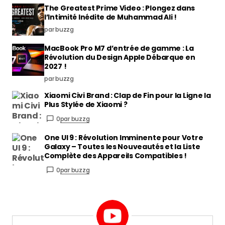
The Greatest Prime Video : Plongez dans
l’Intimité Inédite de Muhammad Ali !
par buzzg
MacBook Pro M7 d’entrée de gamme : La
Révolution du Design Apple Débarque en
2027 !
par buzzg
Xiaomi Civi Brand : Clap de Fin pour la Ligne la
Plus Stylée de Xiaomi ?
0
par buzzg
One UI 9 : Révolution Imminente pour Votre
Galaxy – Toutes les Nouveautés et la Liste
Complète des Appareils Compatibles !
0
par buzzg