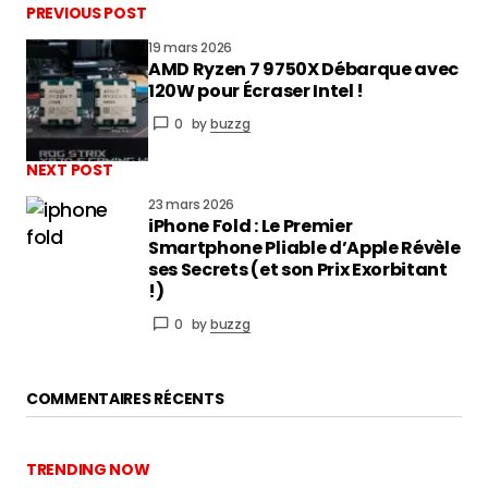
PREVIOUS POST
19 mars 2026
AMD Ryzen 7 9750X Débarque avec
vous connecter
120W pour Écraser Intel !
0
by
buzzg
NEXT POST
23 mars 2026
iPhone Fold : Le Premier
Smartphone Pliable d’Apple Révèle
ses Secrets (et son Prix Exorbitant
!)
0
by
buzzg
COMMENTAIRES RÉCENTS
TRENDING NOW