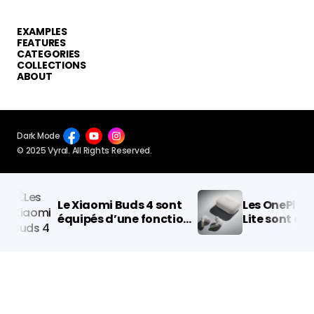
EXAMPLES
FEATURES
CATEGORIES
COLLECTIONS
ABOUT
Dark Mode
© 2025 Vyral. All Rights Reserved.
Le Xiaomi Buds 4 sont
Les OnePlus Bu
équipés d’une fonction
Lite sont dotés
de réduction du bruit et
fonctionnalité
d’un son haut de
ambitieuses
gamme.