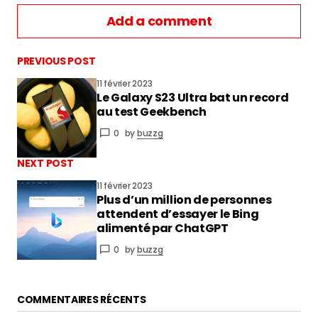
Add a comment
PREVIOUS POST
11 février 2023
Le Galaxy S23 Ultra bat un record
vous connecter
au test Geekbench
0
by
buzzg
NEXT POST
11 février 2023
Plus d’un million de personnes
attendent d’essayer le Bing
alimenté par ChatGPT
0
by
buzzg
COMMENTAIRES RÉCENTS