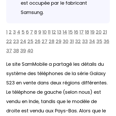
est occupée par le fabricant
Samsung.
1
2
3
4
5
6
7
8
9
10
11
12
13
14
15
16
17
18
19
20
21
22
23
24
25
26
27
28
29
30
31
32
33
34
35
36
37
38
39
40
Le site SamMobile a partagé les détails du
système des téléphones de la série Galaxy
S23 en vente dans deux régions différentes.
Le téléphone de gauche (selon nous) est
vendu en Inde, tandis que le modèle de
droite est vendu aux Pays-Bas. Alors que le