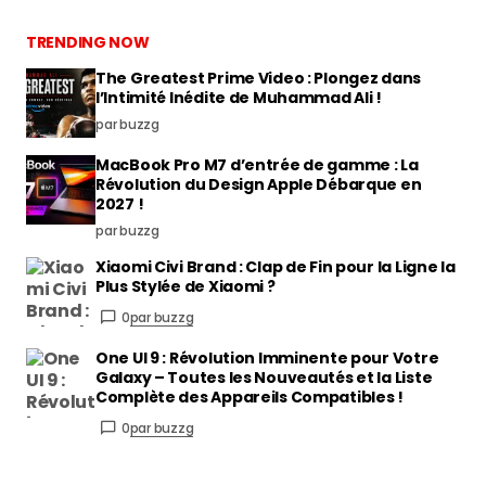
TRENDING NOW
The Greatest Prime Video : Plongez dans
l’Intimité Inédite de Muhammad Ali !
par buzzg
MacBook Pro M7 d’entrée de gamme : La
Révolution du Design Apple Débarque en
2027 !
par buzzg
Xiaomi Civi Brand : Clap de Fin pour la Ligne la
Plus Stylée de Xiaomi ?
0
par buzzg
One UI 9 : Révolution Imminente pour Votre
Galaxy – Toutes les Nouveautés et la Liste
Complète des Appareils Compatibles !
0
par buzzg