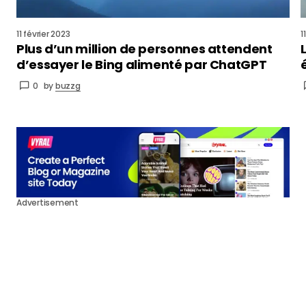
11 février 2023
1
Plus d’un million de personnes attendent
d’essayer le Bing alimenté par ChatGPT
0
by
buzzg
Advertisement