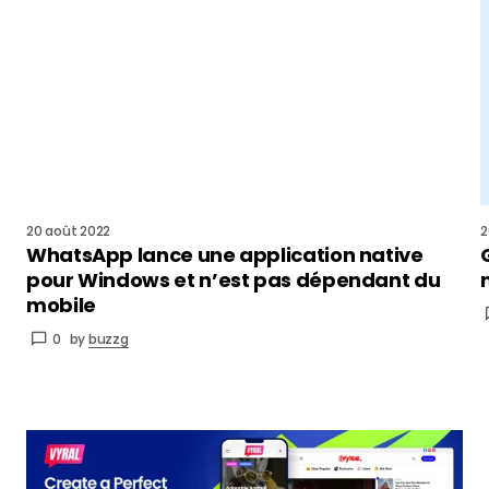
20 août 2022
2
WhatsApp lance une application native
pour Windows et n’est pas dépendant du
mobile
0
by
buzzg
Advertisement