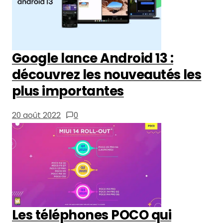
découvrez les nouveautés les plus
importantes
20 août 2022
0
Les téléphones POCO qui recevront
la mise à jour Android 13 sont
annoncés
7 mars 2023
0
Qu’en est-il des membres
du groupe de test bêta ?
Si vous avez fait partie du groupe de bêta-
test d’Android 13 et que vous souhaitez