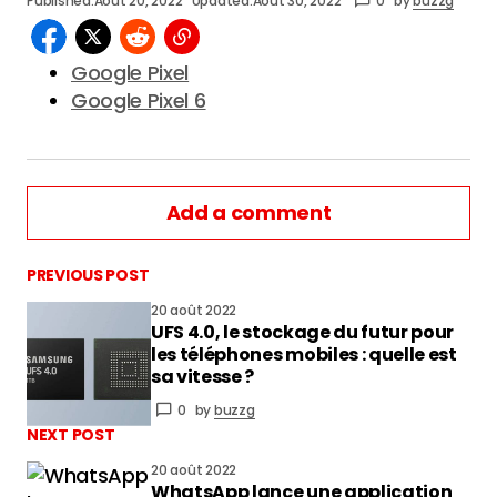
Add a comment
PREVIOUS POST
20 août 2022
UFS 4.0, le stockage du futur pour
vous connecter
les téléphones mobiles : quelle est
sa vitesse ?
0
by
buzzg
NEXT POST
20 août 2022
WhatsApp lance une application
native pour Windows et n’est pas
dépendant du mobile
0
by
buzzg
COMMENTAIRES RÉCENTS