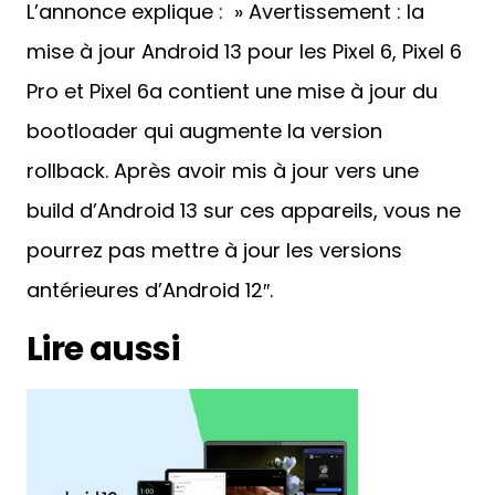
1
2
3
4
5
6
7
8
9
10
11
12
13
14
15
16
17
18
19
20
21
22
23
24
25
26
27
28
29
30
L’annonce explique : » Avertissement : la
mise à jour Android 13 pour les Pixel 6, Pixel 6
Pro et Pixel 6a contient une mise à jour du
bootloader qui augmente la version
rollback. Après avoir mis à jour vers une
build d’Android 13 sur ces appareils, vous ne
pourrez pas mettre à jour les versions
antérieures d’Android 12″.
Lire aussi
Google lance Android 13 :