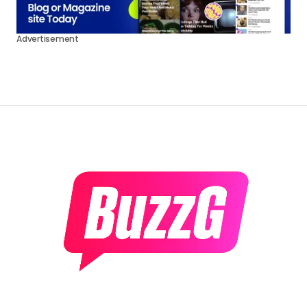
Stay updated with the latest in movies,
music, and pop culture. Fun never stops
here
More Daily Fun with Our Newsletter