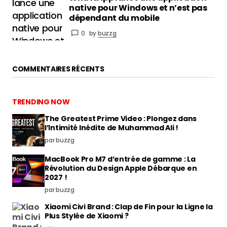
TRENDING NOW
The Greatest Prime Video : Plongez dans
l’Intimité Inédite de Muhammad Ali !
par buzzg
MacBook Pro M7 d’entrée de gamme : La
Révolution du Design Apple Débarque en
2027 !
par buzzg
Xiaomi Civi Brand : Clap de Fin pour la Ligne la
Plus Stylée de Xiaomi ?
0
par buzzg
One UI 9 : Révolution Imminente pour Votre
Galaxy – Toutes les Nouveautés et la Liste
Complète des Appareils Compatibles !
0
par buzzg