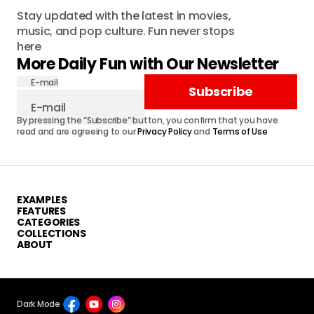
E-mail
Subscribe
By pressing the “Subscribe” button, you confirm that you have
read and are agreeing to our
Privacy Policy
and
Terms of Use
EXAMPLES
FEATURES
CATEGORIES
COLLECTIONS
ABOUT
Dark Mode
© 2025 Vyral. All Rights Reserved.