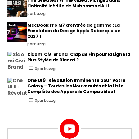
The Greatest Prime Video : Plongez dans
l’Intimité Inédite de Muhammad Ali !
par buzzg
MacBook Pro M7 d’entrée de gamme : La
Révolution du Design Apple Débarque en
2027 !
par buzzg
Xiaomi Civi Brand : Clap de Fin pour la Ligne la
Plus Stylée de Xiaomi ?
0
par buzzg
One UI 9 : Révolution Imminente pour Votre
Galaxy – Toutes les Nouveautés et la Liste
Complète des Appareils Compatibles !
0
par buzzg