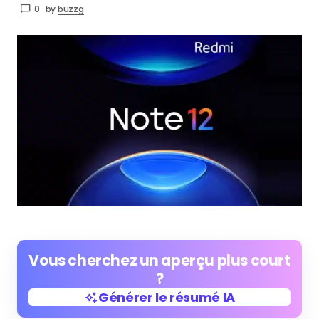
0
by
buzzg
Vous cherchez un aperçu plus court
?
Générer le résumé IA