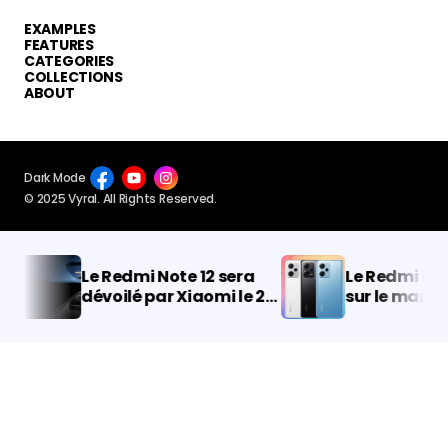
EXAMPLES
FEATURES
CATEGORIES
COLLECTIONS
ABOUT
Dark Mode
© 2025 Vyral. All Rights Reserved.
Le Redmi Note 12 sera
Le Redmi Note 1
dévoilé par Xiaomi le 27
sur le marché 
octobre
Voici la date