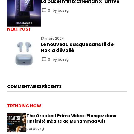
La puce Infinix Cheetah X1 arrive
vous connecter
0
by
buzzg
NEXT POST
17 mars 2024
Le nouveau casque sans fil de
Nokia dévoilé
0
by
buzzg
COMMENTAIRES RÉCENTS
TRENDING NOW
The Greatest Prime Video : Plongez dans
l’Intimité Inédite de Muhammad Ali !
par buzzg