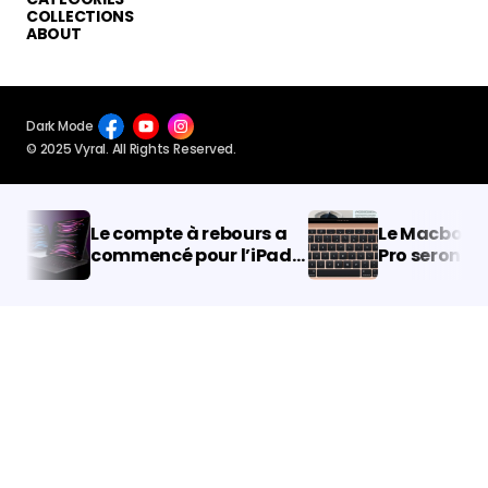
COLLECTIONS
ABOUT
Dark Mode
© 2025 Vyral. All Rights Reserved.
Le compte à rebours a
Le Macbook Air
commencé pour l’iPad
Pro seront équ
Pro OLED !
d’écrans OLED