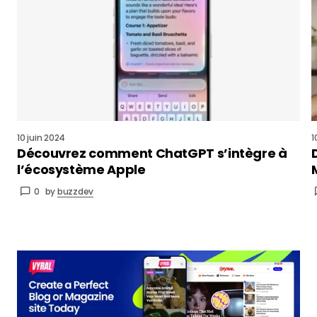
10 juin 2024
1
Découvrez comment ChatGPT s’intègre à
l’écosystème Apple
0
by
buzzdev