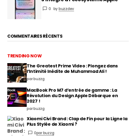
0
by
buzzdev
COMMENTAIRES RÉCENTS
TRENDING NOW
The Greatest Prime Video : Plongez dans
l’Intimité Inédite de Muhammad Ali !
par buzzg
MacBook Pro M7 d’entrée de gamme : La
Révolution du Design Apple Débarque en
2027 !
par buzzg
Xiaomi Civi Brand : Clap de Fin pour la Ligne la
Plus Stylée de Xiaomi ?
0
par buzzg