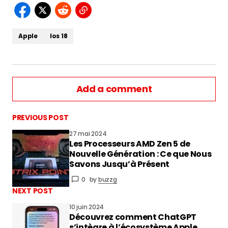
Apple
Ios 18
Add a comment
PREVIOUS POST
27 mai 2024
Les Processeurs AMD Zen 5 de
vous connecter
Nouvelle Génération : Ce que Nous
Savons Jusqu’à Présent
0
by
buzzg
NEXT POST
10 juin 2024
Découvrez comment ChatGPT
s’intègre à l’écosystème Apple