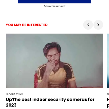
Advertisement
YOU MAY BE INTERESTED
9 août 2023
9
UpThe best indoor security cameras for
2023