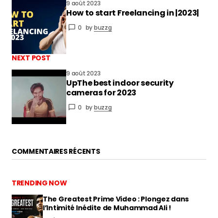
9 août 2023
How to start Freelancing in |2023|
vous connecter
0
by
buzzg
NEXT POST
9 août 2023
UpThe best indoor security
cameras for 2023
0
by
buzzg
COMMENTAIRES RÉCENTS
TRENDING NOW
The Greatest Prime Video : Plongez dans
l’Intimité Inédite de Muhammad Ali !