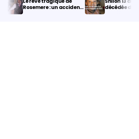
Le rêve tragique de
Shiloh 13 ans, es
Rosemere : un accident
décédée d’un
d’hélicoptère qui a
angiosarcome
coûté la vie à quatre
mammaire fin 2
personnes