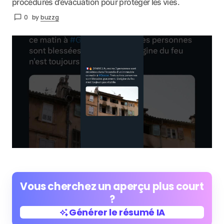
procédures d’évacuation pour protéger les vies.
0
by
buzzg
Vous cherchez un aperçu plus court
?
Générer le résumé IA