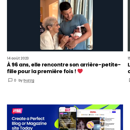
14 août 2023
1
À 96 ans, elle rencontre son arrière-petite-
fille pour la première fois !
0
by
buzzg