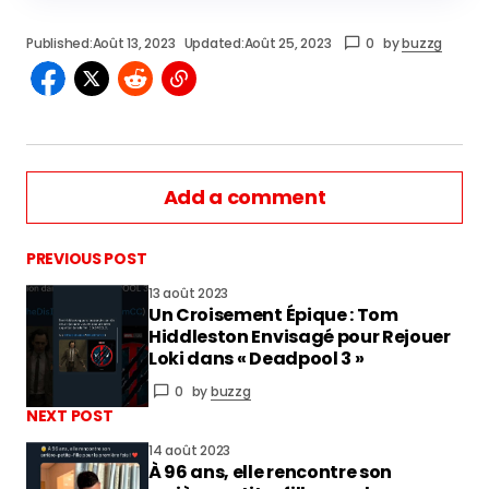
Published:
Août 13, 2023
Updated:
Août 25, 2023
0
by
buzzg
Add a comment
PREVIOUS POST
13 août 2023
Un Croisement Épique : Tom
vous connecter
Hiddleston Envisagé pour Rejouer
Loki dans « Deadpool 3 »
0
by
buzzg
NEXT POST
14 août 2023
À 96 ans, elle rencontre son