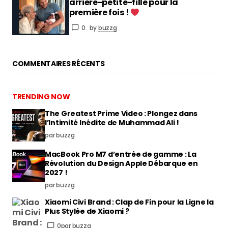
arrière-petite-fille pour la
première fois !
0
by
buzzg
COMMENTAIRES RÉCENTS
TRENDING NOW
The Greatest Prime Video : Plongez dans
l’Intimité Inédite de Muhammad Ali !
par buzzg
MacBook Pro M7 d’entrée de gamme : La
Révolution du Design Apple Débarque en
2027 !
par buzzg
Xiaomi Civi Brand : Clap de Fin pour la Ligne la
Plus Stylée de Xiaomi ?
0
par buzzg