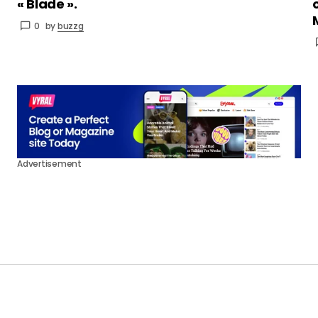
« Blade ».
0
by
buzzg
Advertisement