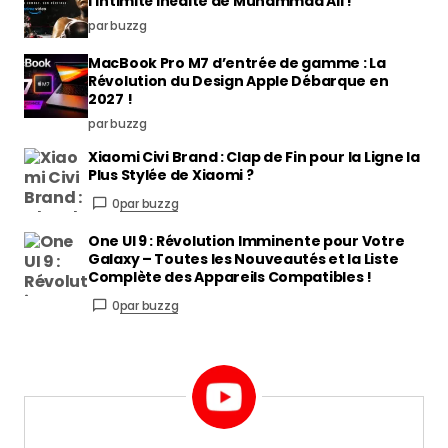
l’Intimité Inédite de Muhammad Ali !
par buzzg
MacBook Pro M7 d’entrée de gamme : La
Révolution du Design Apple Débarque en
2027 !
par buzzg
Xiaomi Civi Brand : Clap de Fin pour la Ligne la
Plus Stylée de Xiaomi ?
0
par buzzg
One UI 9 : Révolution Imminente pour Votre
Galaxy – Toutes les Nouveautés et la Liste
Complète des Appareils Compatibles !
0
par buzzg