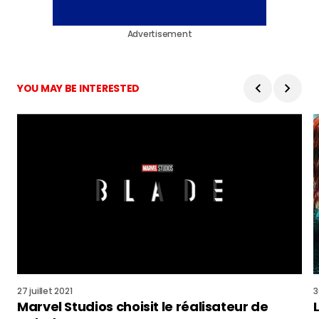
Advertisement
YOU MAY BE INTERESTED
27 juillet 2021
3
Marvel Studios choisit le réalisateur de