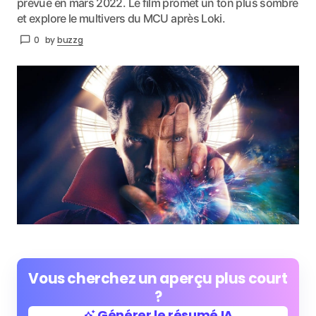
prévue en mars 2022. Le film promet un ton plus sombre
et explore le multivers du MCU après Loki.
0
by
buzzg
Vous cherchez un aperçu plus court
?
Générer le résumé IA