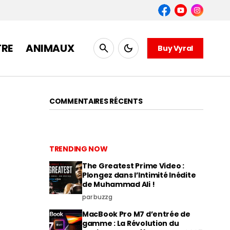
TRE
ANIMAUX
Buy Vyral
COMMENTAIRES RÉCENTS
TRENDING NOW
The Greatest Prime Video :
Plongez dans l’Intimité Inédite
de Muhammad Ali !
par buzzg
MacBook Pro M7 d’entrée de
gamme : La Révolution du