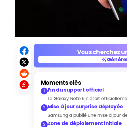
Vous cherchez un
Générer
Générer
Moments clés
Fin du support officiel
1
Le Galaxy Note 9 n’était officiellem
Mise à jour surprise déployée
2
Samsung a publié une mise à jour de
Zone de déploiement initiale
3