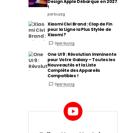
Design Apple Débarque en 2027
!
par buzzg
Xiaomi Civi Brand : Clap de Fin
pour la Ligne la Plus Stylée de
Xiaomi ?
0
par buzzg
One UI 9 : Révolution Imminente
pour Votre Galaxy – Toutes les
Nouveautés et la Liste
Complète des Appareils
Compatibles !
0
par buzzg