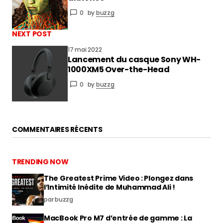
0
by
buzzg
NEXT POST
17 mai 2022
Lancement du casque Sony WH-
1000XM5 Over-the-Head
0
by
buzzg
COMMENTAIRES RÉCENTS
TRENDING NOW
The Greatest Prime Video : Plongez dans
l’Intimité Inédite de Muhammad Ali !
par buzzg
MacBook Pro M7 d’entrée de gamme : La