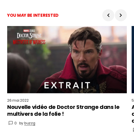
YOU MAY BE INTERESTED
26 mai 2022
5
Nouvelle vidéo de Doctor Strange dans le
multivers de la folie !
0
by
buzzg