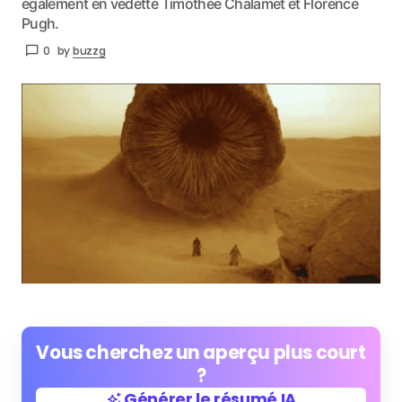
également en vedette Timothée Chalamet et Florence
Pugh.
0
by
buzzg
Vous cherchez un aperçu plus court
?
Générer le résumé IA