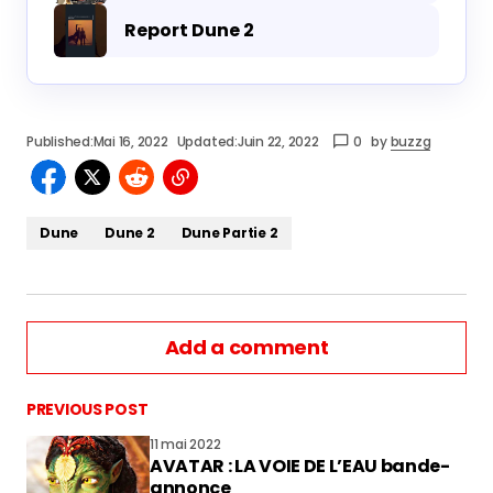
Report Dune 2
Published:
Mai 16, 2022
Updated:
Juin 22, 2022
0
by
buzzg
Dune
Dune 2
Dune Partie 2
Add a comment
PREVIOUS POST
11 mai 2022
AVATAR : LA VOIE DE L’EAU bande-
vous connecter
annonce