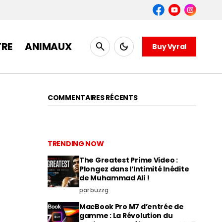
TRE
ANIMAUX
Buy Vyral
COMMENTAIRES RÉCENTS
TRENDING NOW
The Greatest Prime Video :
Plongez dans l’Intimité Inédite
de Muhammad Ali !
par buzzg
MacBook Pro M7 d’entrée de
gamme : La Révolution du