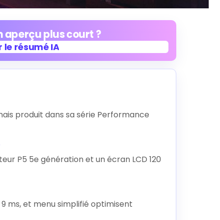
 aperçu plus court ?
 le résumé IA
 le résumé IA
amais produit dans sa série Performance
e
oteur P5 5e génération et un écran LCD 120
 9 ms, et menu simplifié optimisent