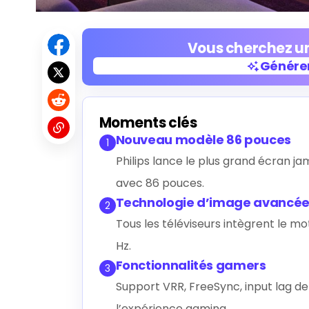
Vous cherchez un
Générer
Générer
Moments clés
Nouveau modèle 86 pouces
1
Philips lance le plus grand écran j
avec 86 pouces.
Technologie d’image avancé
2
Tous les téléviseurs intègrent le m
Hz.
Fonctionnalités gamers
3
Support VRR, FreeSync, input lag de
l’expérience gaming.