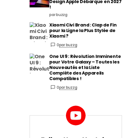
Design Apple Débarque en 2027
!
par buzzg
Xiaomi Civi Brand : Clap de Fin
pour la Ligne la Plus Stylée de
Xiaomi ?
0
par buzzg
One UI 9 : Révolution Imminente
pour Votre Galaxy – Toutes les
Nouveautés et la Liste
Complète des Appareils
Compatibles !
0
par buzzg